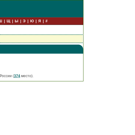
Ш
Щ
Ы
Э
Ю
Я
#
России (
374
место).