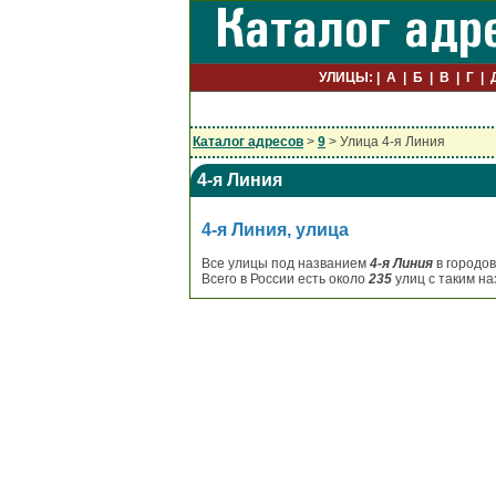
УЛИЦЫ:
А
Б
В
Г
Каталог адресов
>
9
> Улица 4-я Линия
4-я Линия
4-я Линия, улица
Все улицы под названием
4-я Линия
в городов
Всего в России есть около
235
улиц с таким на