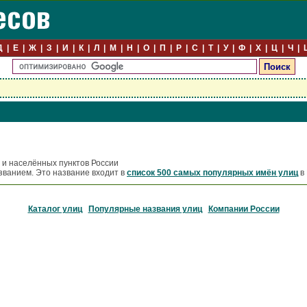
Д
Е
Ж
З
И
К
Л
М
Н
О
П
Р
С
Т
У
Ф
Х
Ц
Ч
 и населённых пунктов России
званием. Это название входит в
список 500 самых популярных имён улиц
в 
Каталог улиц
Популярные названия улиц
Компании России