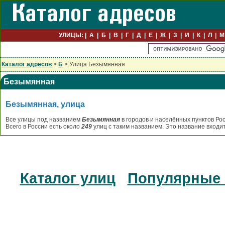
УЛИЦЫ:
А
Б
В
Г
Д
Е
Ж
З
И
К
Л
М
Каталог адресов
>
Б
> Улица Безымянная
Безымянная
Безымянная, улица
Все улицы под названием
Безымянная
в городов и населённых пунктов Ро
Всего в России есть около
249
улиц с таким названием. Это название входи
Каталог улиц
Популярные 