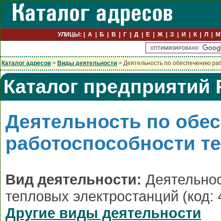
УЛИЦЫ:
А
Б
В
Г
Д
Е
Ж
З
И
К
Л
М
Каталог адресов
>
Виды деятельности
> Деятельность по обеспечению ра
Каталог предприятий 
Деятельность по обе
работоспособности т
Вид деятельности:
Деятельнос
тепловых электростанций (код: 
Другие виды деятельности