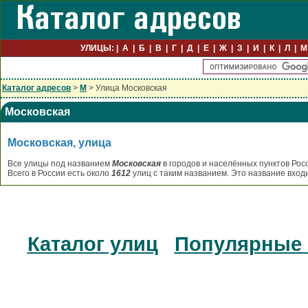
УЛИЦЫ:
А
Б
В
Г
Д
Е
Ж
З
И
К
Л
М
Каталог адресов
>
М
> Улица Московская
Московская
Московская, улица
Все улицы под названием
Московская
в городов и населённых пунктов Рос
Всего в России есть около
1612
улиц с таким названием. Это название вход
Каталог улиц
Популярные 