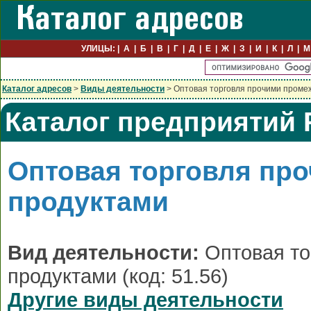
УЛИЦЫ:
А
Б
В
Г
Д
Е
Ж
З
И
К
Л
М
Каталог адресов
>
Виды деятельности
> Оптовая торговля прочими проме
Каталог предприятий 
Оптовая торговля пр
продуктами
Вид деятельности:
Оптовая т
продуктами (код: 51.56)
Другие виды деятельности