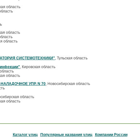
кая область
область
ь
кая область
область
ая область
АТОРИЯ СИСТЕМОТЕХНИКИ"
, Тульская область
зинфекции"
, Кировская область
 область
кая область
НАЛАДОЧНОЕ УПР. N 70
, Новосибирская область
сть
осибирская область
кая область
Каталог улиц
Популярные названия улиц
Компании России