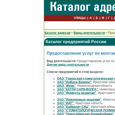
УЛИЦЫ:
А
Б
В
Г
Каталог адресов
>
Виды деятельности
> Пред
Каталог предприятий России
Предоставление услуг по монта
Вид деятельности:
Предоставление услуг по
Другие виды деятельности
Список предприятий в этом разделе:
ОАО "Городская стоматологическая 
ЗАО "ИрВита-Ваиора"
, Иркутская обл
ОАО "Мера"
, Нижегородская область
ЗАО "КАТТИ САРК-ВОЛГА"
, Нижегоро
ЗАО "Формула развития"
, Иркутская 
ЗАО "Инженерные решения"
, Иркутс
ЗАО "ИДГ"
, Иркутская область
ЗАО "Байкалит-СКЦ"
, Иркутская обла
ЗАО "СТОМАТОЛОГИЧЕСКАЯ ПОЛИК
ОАО "Новосибирская фармфабрика"