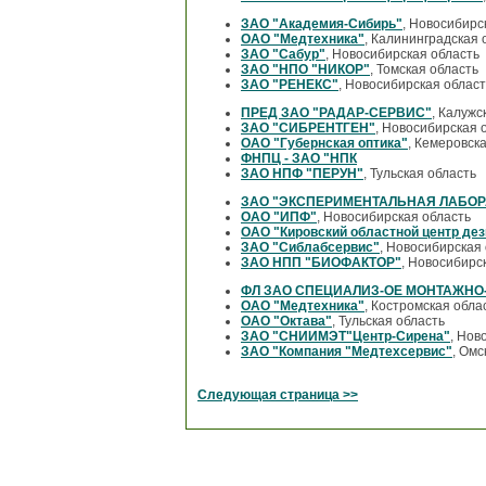
ЗАО "Академия-Сибирь"
, Новосибирс
ОАО "Медтехника"
, Калининградская 
ЗАО "Сабур"
, Новосибирская область
ЗАО "НПО "НИКОР"
, Томская область
ЗАО "РЕНЕКС"
, Новосибирская област
ПРЕД ЗАО "РАДАР-СЕРВИС"
, Калужс
ЗАО "СИБРЕНТГЕН"
, Новосибирская 
ОАО "Губернская оптика"
, Кемеровск
ФНПЦ - ЗАО "НПК
ЗАО НПФ "ПЕРУН"
, Тульская область
ЗАО "ЭКСПЕРИМЕНТАЛЬНАЯ ЛАБОР
ОАО "ИПФ"
, Новосибирская область
ОАО "Кировский областной центр де
ЗАО "Сиблабсервис"
, Новосибирская
ЗАО НПП "БИОФАКТОР"
, Новосибирс
ФЛ ЗАО СПЕЦИАЛИЗ-ОЕ МОНТАЖНО-
ОАО "Медтехника"
, Костромская обла
ОАО "Октава"
, Тульская область
ЗАО "СНИИМЭТ"Центр-Сирена"
, Нов
ЗАО "Компания "Медтехсервис"
, Омс
Следующая страница >>