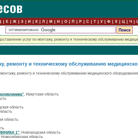
Д
Е
Ж
З
И
К
Л
М
Н
О
П
Р
С
Т
У
Ф
Х
Ц
Ч
оставление услуг по монтажу, ремонту и техническому обслуживанию медиц
жу, ремонту и техническому обслуживанию медицинско
 монтажу, ремонту и техническому обслуживанию медицинского оборудования и
поликлиника"
, Иркутская область
асть
дская область
область
кая область
сть
ЛИНИКА 1"
, Новгородская область
, Новосибирская область