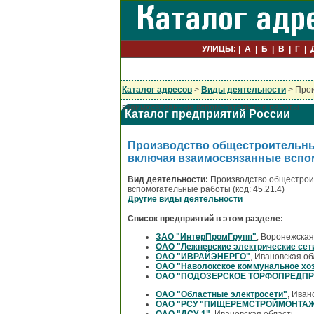
УЛИЦЫ:
А
Б
В
Г
Каталог адресов
>
Виды деятельности
> Прои
взаимосвязанные вспомогательные работы
Каталог предприятий России
Производство общестроительных
включая взаимосвязанные вспо
Вид деятельности:
Производство общестроит
вспомогательные работы (код: 45.21.4)
Другие виды деятельности
Список предприятий в этом разделе:
ЗАО "ИнтерПромГрупп"
, Воронежская
ОАО "Лежневские электрические сет
ОАО "ИВРАЙЭНЕРГО"
, Ивановская об
ОАО "Наволокское коммунальное хо
ОАО "ПОДОЗЕРСКОЕ ТОРФОПРЕДПР
ОАО "Областные электросети"
, Иван
ОАО "РСУ "ПИЩЕРЕМСТРОЙМОНТА
ОАО "ДСУ-1"
, Ивановская область