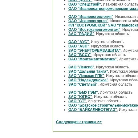
ОАО "Спецстрой"
, Ивановская област
ОАО "Ивановоагропромспецмонтажга
ОАО "Ивановогеология"
, Ивановская 
ОАО "Ивановогоргаз"
, Ивановская об
ФЛ "КОСТРОМСКОЙ" ЗАО "Ивановская
ОАО "Востокэнергомонтаж"
, Иркутск
ЗАО "РАДИЙ"
, Иркутская область
ОАО "АУС"
, Иркутская область
ОАО "АЗП"
, Иркутская область
ЗАО "ЭНЕРГОРЕМЗАЩИТА"
, Иркутск
ЗАО "ВССУ"
, Иркутская область
ОАО "Монтажавтоматика"
, Иркутская
ЗАО "Ленсиб"
, Иркутская область
ЗАО "Дальняя Тайга"
, Иркутская обла
ЗАО "Ленская ГПК"
, Иркутская област
ЗАО "Надеждинское"
, Иркутская обла
ЗАО "Светлый"
, Иркутская область
ЗАО "БМУ ГЭМ"
, Иркутская область
ЗАО "ЮГЕС"
, Иркутская область
ЗАО "СТ"
, Иркутская область
ОАО "Братское строительно-монтажн
ОАО "БАЙКАЛНЕФТЕГАЗ"
, Иркутская
Следующая страница >>