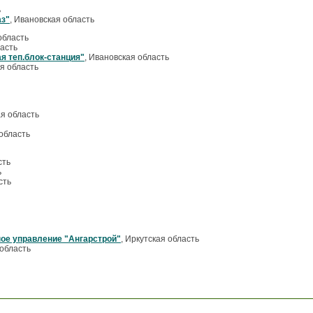
ь
з"
, Ивановская область
область
ласть
 теп.блок-станция"
, Ивановская область
ая область
ая область
 область
сть
ь
сть
ое управление "Ангарстрой"
, Иркутская область
 область