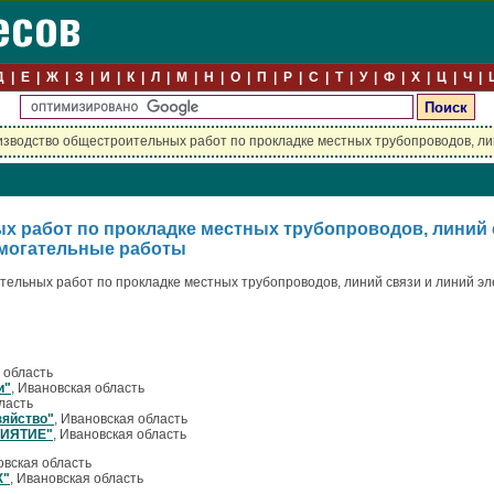
Д
Е
Ж
З
И
К
Л
М
Н
О
П
Р
С
Т
У
Ф
Х
Ц
Ч
зводство общестроительных работ по прокладке местных трубопроводов, лин
 работ по прокладке местных трубопроводов, линий с
могательные работы
ельных работ по прокладке местных трубопроводов, линий связи и линий э
 область
и"
, Ивановская область
ласть
зяйство"
, Ивановская область
ИЯТИЕ"
, Ивановская область
овская область
Ж"
, Ивановская область