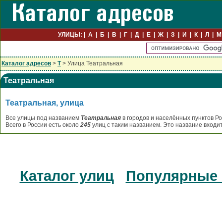
УЛИЦЫ:
А
Б
В
Г
Д
Е
Ж
З
И
К
Л
М
Каталог адресов
>
Т
> Улица Театральная
Театральная
Театральная, улица
Все улицы под названием
Театральная
в городов и населённых пунктов Р
Всего в России есть около
245
улиц с таким названием. Это название входи
Каталог улиц
Популярные 