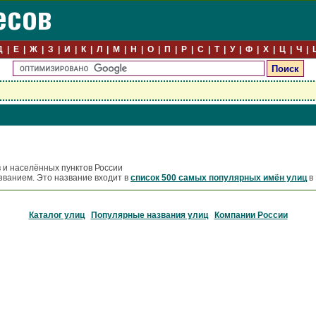
Д
Е
Ж
З
И
К
Л
М
Н
О
П
Р
С
Т
У
Ф
Х
Ц
Ч
 и населённых пунктов России
званием. Это название входит в
список 500 самых популярных имён улиц
в 
Каталог улиц
Популярные названия улиц
Компании России