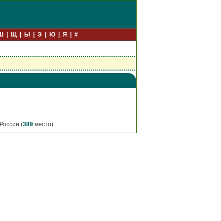
Ш
Щ
Ы
Э
Ю
Я
#
России (
389
место).