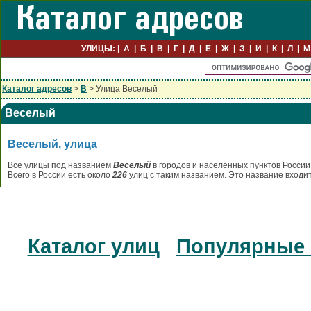
УЛИЦЫ:
А
Б
В
Г
Д
Е
Ж
З
И
К
Л
М
Каталог адресов
>
В
> Улица Веселый
Веселый
Веселый, улица
Все улицы под названием
Веселый
в городов и населённых пунктов России
Всего в России есть около
226
улиц с таким названием. Это название входи
Каталог улиц
Популярные 