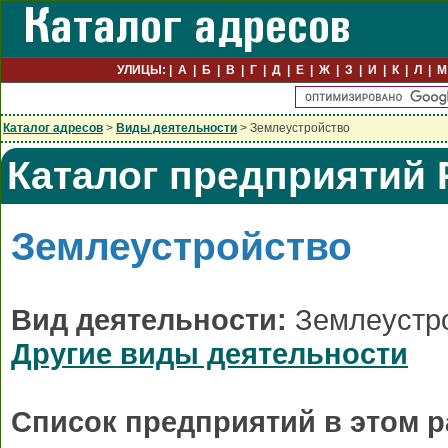
УЛИЦЫ:
А
Б
В
Г
Д
Е
Ж
З
И
К
Л
М
Каталог адресов
>
Виды деятельности
> Землеустройство
Каталог предприятий 
Землеустройство
Вид деятельности:
Землеустро
Другие виды деятельности
Список предприятий в этом р