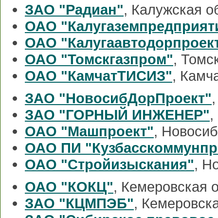
ЗАО "Радиан"
, Калужская о
ОАО "Калугаземпредприят
ОАО "Калугаавтодорпроек
ОАО "Томскгазпром"
, Томс
ОАО "КамчатТИСИЗ"
, Камч
ЗАО "НовосибДорПроект"
ЗАО "ГОРНЫЙ ИНЖЕНЕР"
,
ОАО "Машпроект"
, Новоси
ОАО ПИ "Кузбасскоммунпр
ОАО "Стройизыскания"
, Н
ОАО "КОКЦ"
, Кемеровская 
ЗАО "КЦМПЭБ"
, Кемеровск