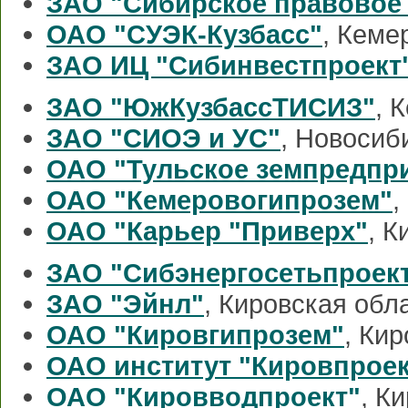
ЗАО "Сибирское правовое 
ОАО "СУЭК-Кузбасс"
, Кеме
ЗАО ИЦ "Сибинвестпроект
ЗАО "ЮжКузбассТИСИЗ"
, 
ЗАО "СИОЭ и УС"
, Новосиб
ОАО "Тульское земпредпр
ОАО "Кемеровогипрозем"
,
ОАО "Карьер "Приверх"
, К
ЗАО "Сибэнергосетьпроек
ЗАО "Эйнл"
, Кировская обл
ОАО "Кировгипрозем"
, Ки
ОАО институт "Кировпроек
ОАО "Кировводпроект"
, К