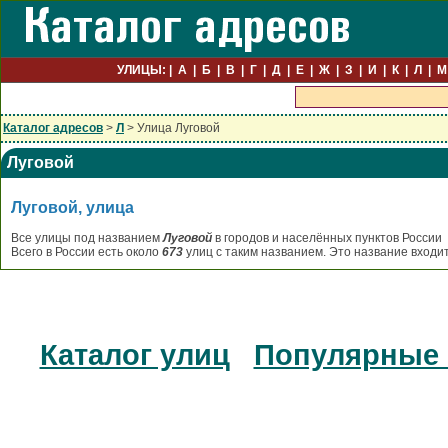
УЛИЦЫ:
А
Б
В
Г
Д
Е
Ж
З
И
К
Л
М
Каталог адресов
>
Л
> Улица Луговой
Луговой
Луговой, улица
Все улицы под названием
Луговой
в городов и населённых пунктов России
Всего в России есть около
673
улиц с таким названием. Это название входи
Каталог улиц
Популярные 