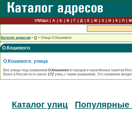
УЛИЦЫ:
А
Б
В
Г
Д
Е
Ж
З
И
К
Л
М
Каталог адресов
>
О
> Улица О.Кошевого
О.Кошевого
О.Кошевого, улица
Все улицы под названием
О.Кошевого
в городов и населённых пунктов Рос
Всего в России есть около
172
улиц с таким названием. Это название входи
Каталог улиц
Популярные 