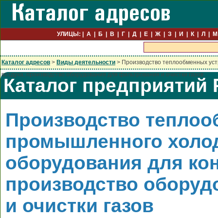
УЛИЦЫ:
А
Б
В
Г
Д
Е
Ж
З
И
К
Л
М
Каталог адресов
>
Виды деятельности
> Производство теплообменных уст
воздуха; производство оборудования для фильтрования и очистки газов
Каталог предприятий 
Производство теплоо
промышленного холод
оборудования для ко
производство оборуд
и очистки газов