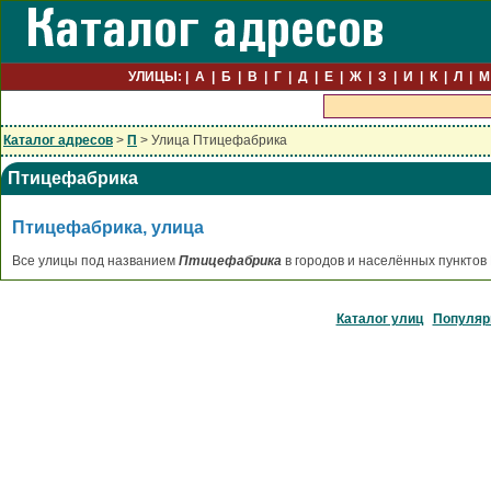
УЛИЦЫ:
А
Б
В
Г
Д
Е
Ж
З
И
К
Л
М
Каталог адресов
>
П
> Улица Птицефабрика
Птицефабрика
Птицефабрика, улица
Все улицы под названием
Птицефабрика
в городов и населённых пунктов
Каталог улиц
Популяр