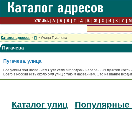
УЛИЦЫ:
А
Б
В
Г
Д
Е
Ж
З
И
К
Л
М
Каталог адресов
>
П
> Улица Пугачева
Пугачева
Пугачева, улица
Все улицы под названием
Пугачева
в городов и населённых пунктов Росси
Всего в России есть около
549
улиц с таким названием. Это название входи
Каталог улиц
Популярные 