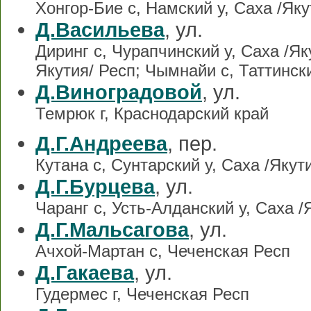
Хонгор-Бие с, Намский у, Саха /Яку
Д.Васильева
, ул.
Диринг с, Чурапчинский у, Саха /Як
Якутия/ Респ; Чымнайи с, Таттински
Д.Виноградовой
, ул.
Темрюк г, Краснодарский край
Д.Г.Андреева
, пер.
Кутана с, Сунтарский у, Саха /Якут
Д.Г.Бурцева
, ул.
Чаранг с, Усть-Алданский у, Саха /
Д.Г.Мальсагова
, ул.
Ачхой-Мартан с, Чеченская Респ
Д.Гакаева
, ул.
Гудермес г, Чеченская Респ