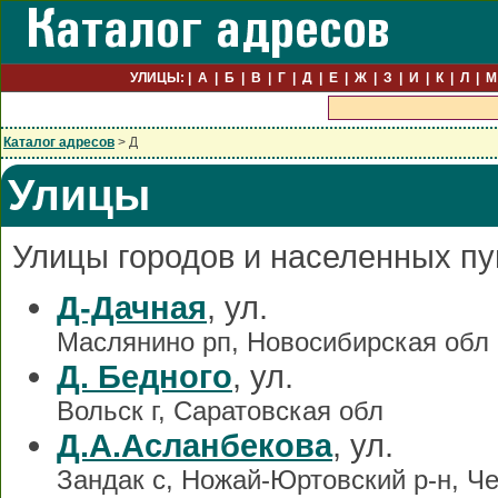
УЛИЦЫ:
А
Б
В
Г
Д
Е
Ж
З
И
К
Л
М
Каталог адресов
> Д
Улицы
Улицы городов и населенных пу
Д-Дачная
, ул.
Маслянино рп, Новосибирская обл
Д. Бедного
, ул.
Вольск г, Саратовская обл
Д.А.Асланбекова
, ул.
Зандак с, Ножай-Юртовский р-н, Ч