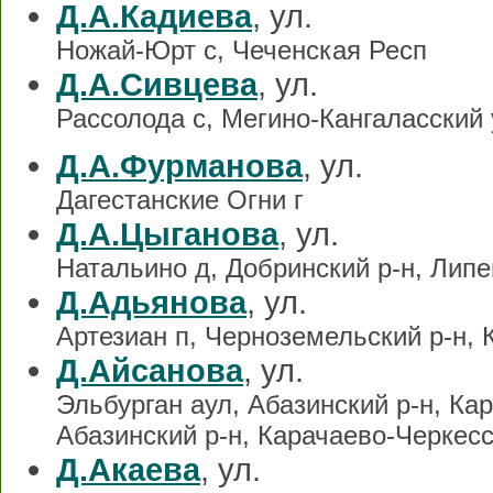
Д.А.Кадиева
, ул.
Ножай-Юрт с, Чеченская Респ
Д.А.Сивцева
, ул.
Рассолода с, Мегино-Кангаласский 
Д.А.Фурманова
, ул.
Дагестанские Огни г
Д.А.Цыганова
, ул.
Натальино д, Добринский р-н, Лип
Д.Адьянова
, ул.
Артезиан п, Черноземельский р-н,
Д.Айсанова
, ул.
Эльбурган аул, Абазинский р-н, Ка
Абазинский р-н, Карачаево-Черкес
Д.Акаева
, ул.