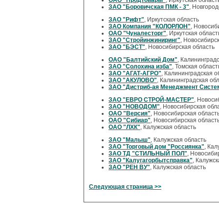
ЗАО "Боровичская ПМК - 3"
, Новгород
ЗАО "Рифт"
, Иркутская область
ЗАО Компания "КОЛОРЛОН"
, Новосиб
ОАО "Чуналесторг"
, Иркутская област
ЗАО "Стройинжиниринг"
, Новосибирс
ЗАО "БЭСТ"
, Новосибирская область
ОАО "Балтийский Дом"
, Калининград
ЗАО "Солохина изба"
, Томская област
ЗАО "АГАТ-АГРО"
, Калининградская о
ЗАО "АКУЛОВО"
, Калининградская об
ЗАО "Дистриб-ая Менеджмент Систе
ЗАО "ЕВРО СТРОЙ-МАСТЕР"
, Новоси
ЗАО "НОВОДОМ"
, Новосибирская обл
ОАО "Версия"
, Новосибирская област
ОАО "Сибиар"
, Новосибирская област
ОАО "ЛХК"
, Калужская область
ЗАО "Малыш"
, Калужская область
ЗАО "Торговый дом "Россиянка"
, Кал
ЗАО ТД "СТИЛЬНЫЙ ПОЛ"
, Новосиби
ЗАО "Калугагорбытсправка"
, Калужск
ЗАО "РЕН ВУ"
, Калужская область
Следующая страница >>