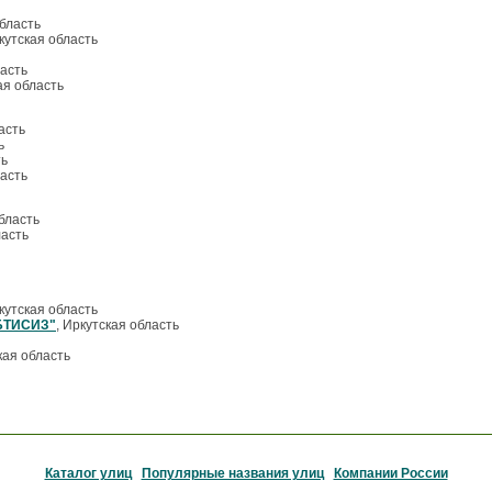
область
ркутская область
ласть
ая область
асть
ь
ть
ласть
область
ласть
ркутская область
БТИСИЗ"
, Иркутская область
кая область
Каталог улиц
Популярные названия улиц
Компании России