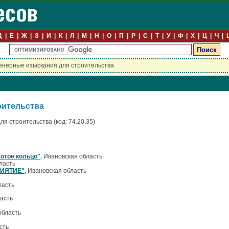
Д
Е
Ж
З
И
К
Л
М
Н
О
П
Р
С
Т
У
Ф
Х
Ц
Ч
нерные изыскания для строительства
оительства
я строительства (код: 74.20.35)
отое кольцо"
, Ивановская область
ласть
ИЯТИЕ"
, Ивановская область
ласть
ласть
область
сть