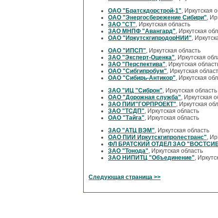
ОАО "Братскдорстрой-1"
, Иркутская 
ОАО "Энергосбережение Сибири"
, И
ЗАО "СТ"
, Иркутская область
ЗАО МНПФ "Авангард"
, Иркутская об
ОАО "ИркутскгипродорНИИ"
, Иркутск
ОАО "ИПСП"
, Иркутская область
ЗАО "Эксперт-Оценка"
, Иркутская обл
ЗАО "Перспектива"
, Иркутская област
ОАО "Сибгипробум"
, Иркутская облас
ОАО "Сибирь-Антикор"
, Иркутская об
ЗАО "ИЦ "Сиброн"
, Иркутская область
ОАО "Дорожная служба"
, Иркутская 
ЗАО ПИИ"ГОРПРОЕКТ"
, Иркутская об
ЗАО "ТСДП"
, Иркутская область
ОАО "Тайга"
, Иркутская область
ЗАО "АТЦ ВЭМ"
, Иркутская область
ОАО ПИИ Иркутскгипролестранс"
, И
ФЛ БРАТСКИЙ ОТДЕЛ ЗАО "ВОСТСИ
ЗАО "Тонода"
, Иркутская область
ЗАО НИПИТЦ "Объединение"
, Иркутс
Следующая страница >>