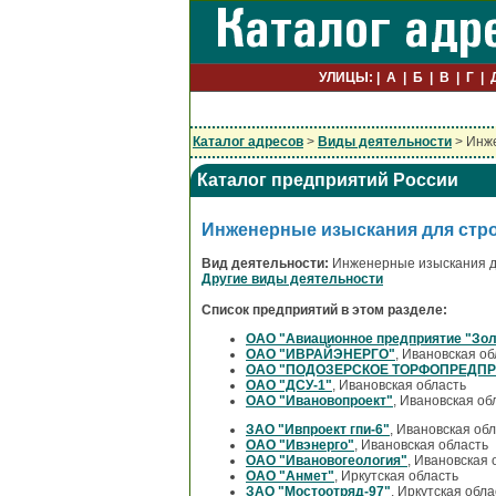
УЛИЦЫ:
А
Б
В
Г
Каталог адресов
>
Виды деятельности
> Инже
Каталог предприятий России
Инженерные изыскания для стр
Вид деятельности:
Инженерные изыскания дл
Другие виды деятельности
Список предприятий в этом разделе:
ОАО "Авиационное предприятие "Зол
ОАО "ИВРАЙЭНЕРГО"
, Ивановская об
ОАО "ПОДОЗЕРСКОЕ ТОРФОПРЕДПР
ОАО "ДСУ-1"
, Ивановская область
ОАО "Ивановопроект"
, Ивановская об
ЗАО "Ивпроект гпи-6"
, Ивановская об
ОАО "Ивэнерго"
, Ивановская область
ОАО "Ивановогеология"
, Ивановская 
ОАО "Анмет"
, Иркутская область
ЗАО "Мостоотряд-97"
, Иркутская обла