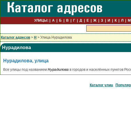
УЛИЦЫ:
А
Б
В
Г
Д
Е
Ж
З
И
К
Л
М
Каталог адресов
>
Н
> Улица Нурадилова
Нурадилова
Нурадилова, улица
Все улицы под названием
Нурадилова
в городов и населённых пунктов Рос
Каталог улиц
Популяр